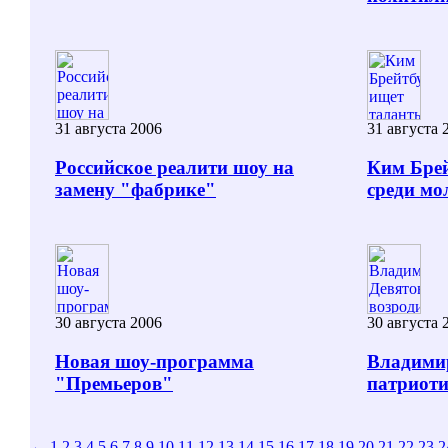
31 августа 2006
31 августа 
Российское реалити шоу на
Ким Брей
замену "фабрике"
среди мо
30 августа 2006
30 августа 
Новая шоу-программа
Владимир
"Премьеров"
патриот
←
1
2
3
4
5
6
7
8
9
10
11
12
13
14
15
16
17
18
19
20
21
22
23
2