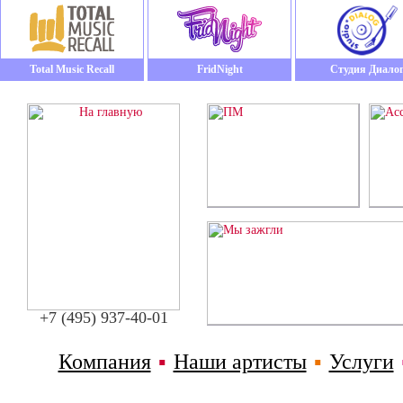
Total Music Recall
FridNight
Студия Диало
+7 (495) 937-40-01
Компания
▪
Наши артисты
▪
Услуги