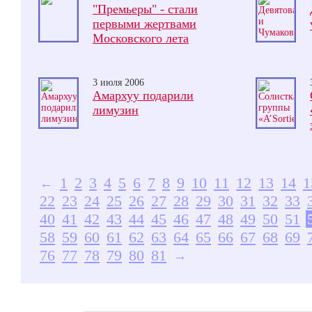
"Премьеры" - стали
первыми жертвами
Московского лета
3 июля 2006
Амархуу подарили
лимузин
1
2
3
4
5
6
7
8
9
10
11
12
13
14
1
←
22
23
24
25
26
27
28
29
30
31
32
33
40
41
42
43
44
45
46
47
48
49
50
51
58
59
60
61
62
63
64
65
66
67
68
69
76
77
78
79
80
81
→