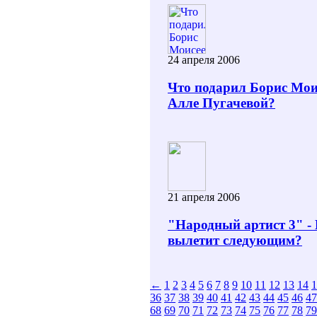
24 апреля 2006
Что подарил Борис Мои
Алле Пугачевой?
21 апреля 2006
"Народный артист 3" -
вылетит следующим?
←
1
2
3
4
5
6
7
8
9
10
11
12
13
14
1
36
37
38
39
40
41
42
43
44
45
46
47
68
69
70
71
72
73
74
75
76
77
78
79