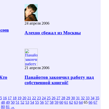
24 апреля 2006
сеев
Алехно сбежал из Москвы
21 апреля 2006
 Кто
Панайотов закончил работу над
собственной книгой!
5
16
17
18
19
20
21
22
23
24
25
26
27
28
29
30
31
32
33
34
35
48
49
50
51
52
53
54
55
56
57
58
59
60
61
62
63
64
65
66
67
80
81
→