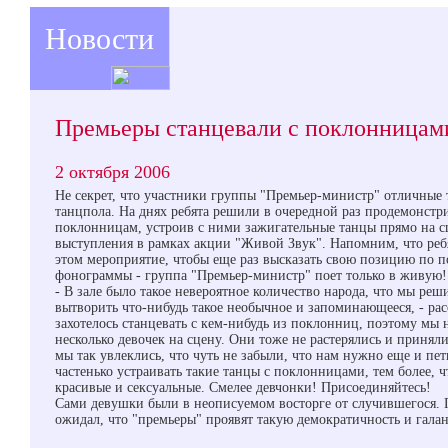
Новости
Премьеры станцевали с поклонницам
2 октября 2006
Не секрет, что участники группы "Премьер-министр" отличные 
танцпола. На днях ребята решили в очередной раз продемонстри
поклонницам, устроив с ними зажигательные танцы прямо на с
выступления в рамках акции "Живой Звук". Напомним, что реб
этом мероприятие, чтобы еще раз высказать свою позицию по 
фонограммы - группа "Премьер-министр" поет только в живую!
- В зале было такое невероятное количество народа, что мы ре
вытворить что-нибудь такое необычное и запоминающееся, - ра
захотелось станцевать с кем-нибудь из поклонниц, поэтому мы 
несколько девочек на сцену. Они тоже не растерялись и приняли
мы так увлеклись, что чуть не забыли, что нам нужно еще и пет
частенько устраивать такие танцы с поклонницами, тем более, чт
красивые и сексуальные. Смелее девчонки! Присоединяйтесь!
Сами девушки были в неописуемом восторге от случившегося. 
ожидал, что "премьеры" проявят такую демократичность и галан