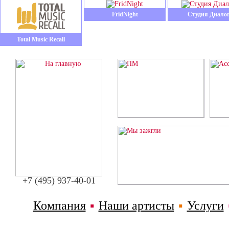
FridNight
Студия Диало
Total Music Recall
+7 (495) 937-40-01
Компания
▪
Наши артисты
▪
Услуги