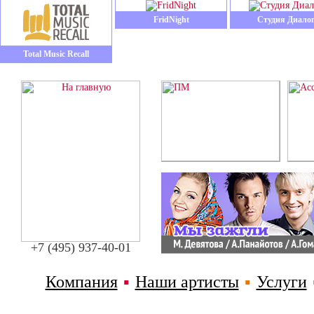
FridNight
Студия Диало
Total Music Recall
+7 (495) 937-40-01
Компания
▪
Наши артисты
▪
Услуги