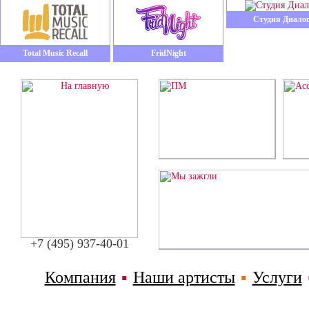
Студия Диало
Total Music Recall
FridNight
+7 (495) 937-40-01
Компания
▪
Наши артисты
▪
Услуги