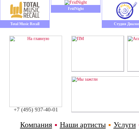
FridNight
Total Music Recall
Студия Диало
+7 (495) 937-40-01
Компания
▪
Наши артисты
▪
Услуги