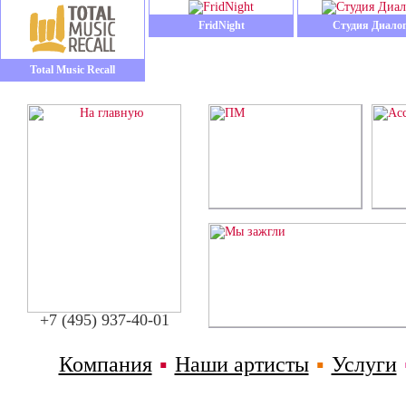
FridNight
Студия Диало
Total Music Recall
+7 (495) 937-40-01
Компания
▪
Наши артисты
▪
Услуги