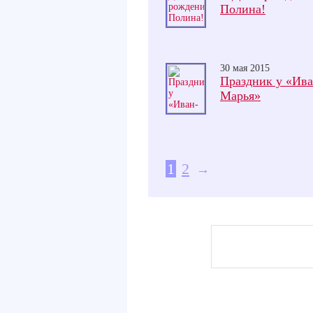
Полина!
30 мая 2015
Праздник у «Ива
Марья»
1
2
→