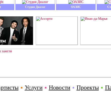
t
Студия Диалог
ОАЗИС
Ст
артисты
▪
Услуги
▪
Новости
▪
Проекты
▪
П