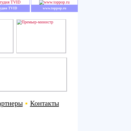
удия TVID
www.toppop.ru
артнеры
▪
Контакты